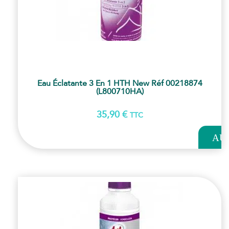
Eau Éclatante 3 En 1 HTH New Réf 00218874
(L800710HA)
35,90
€
TTC
AJOUT
AU
PANI