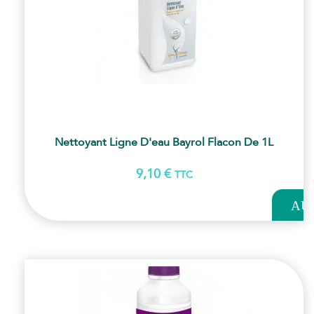
Nettoyant Ligne D'eau Bayrol Flacon De 1L
9,10
€
TTC
AJOUT
AU
PANI