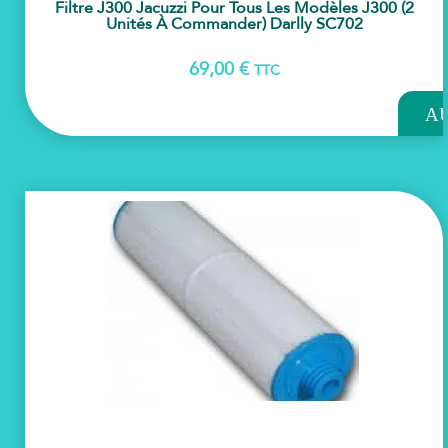
Filtre J300 Jacuzzi Pour Tous Les Modèles J300 (2
Unités À Commander) Darlly SC702
69,00
€
TTC
AJOU
A
PAN