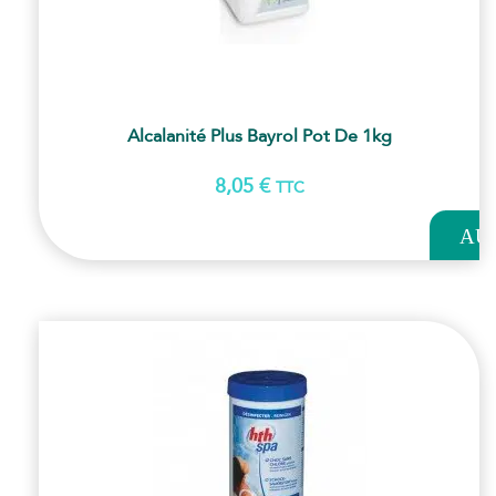
Alcalanité Plus Bayrol Pot De 1kg
8,05
€
TTC
AJOUT
AU
PANI