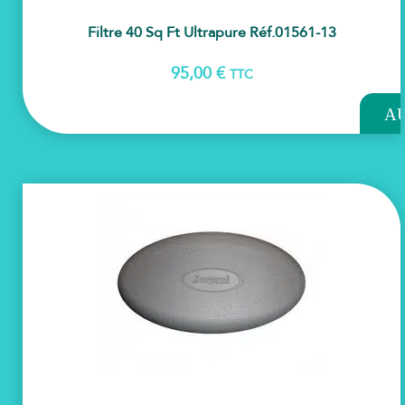
Filtre 40 Sq Ft Ultrapure Réf.01561-13
95,00
€
TTC
AJOU
A
PAN