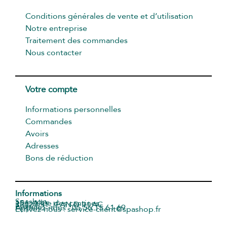
Conditions générales de vente et d’utilisation
Notre entreprise
Traitement des commandes
Nous contacter
Votre compte
Informations personnelles
Commandes
Avoirs
Adresses
Bons de réduction
Informations
Spashop
156, Allée des cantines
33127 ST JEAN D ILLAC
France
Appelez-nous : 05 56 15 61 69
Écrivez-nous : service-client@spashop.fr