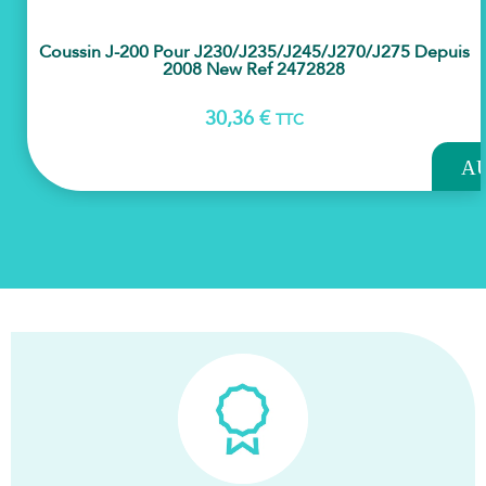
Coussin J-200 Pour J230/j235/j245/j270/j275 Depuis
2008 New Ref 2472828
30,36
€
TTC
AJOU
A
PAN