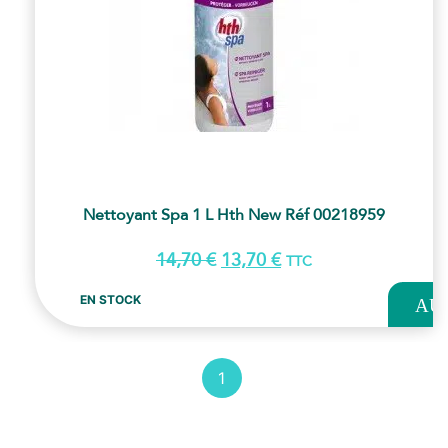
Nettoyant Spa 1 L Hth New Réf 00218959
14,70
€
13,70
€
TTC
AJOUT
EN STOCK
AU
PANI
1