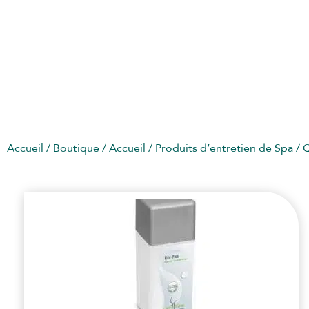
AUTRES PRODUITS D’ENTRETIEN
Accueil
/
Boutique
/
Accueil
/
Produits d’entretien de Spa
/
Q