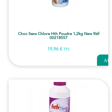
Choc Sans Chlore Hth Poudre 1,2kg New Réf
00218557
19,96
€
TTC
AJOUT
AU
PANI