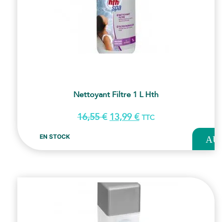
Nettoyant Filtre 1 L Hth
16,55
€
13,99
€
TTC
AJOUT
EN STOCK
AU
PANI