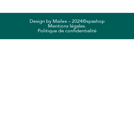
Design by
Mailex
– 2024©spashop
Mentions légales.
Politique de confidentialité