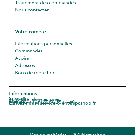
Traitement des commandes
Nous contacter
Votre compte
Informations personnelles
Commandes
Avoirs
Adresses
Bons de réduction
Informations
Spashop
156, Allée des cantines
33127 ST JEAN D ILLAC
France
Appelez-nous : 05 56 15 61 69
Écrivez-nous : service-client@spashop.fr