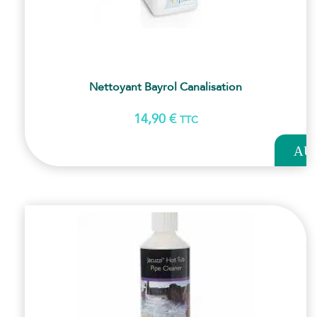
Nettoyant Bayrol Canalisation
14,90
€
TTC
AJOUT
AU
PANI