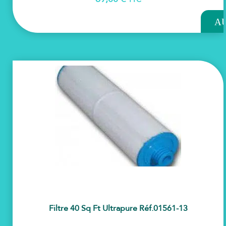
AJOU
A
PAN
Filtre 40 Sq Ft Ultrapure Réf.01561-13