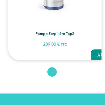
Pompe Serpillère Top2
289,00
€
TTC
AJOUT
AU
PANI
1