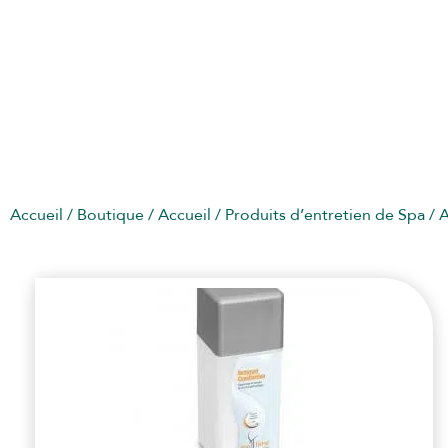
NETTOYANT TUYAUTERIE SPA
Accueil
/
Boutique
/
Accueil
/
Produits d’entretien de Spa
/
A