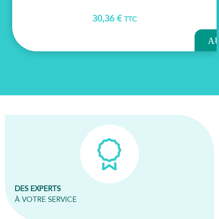
30,36
€
TTC
AJOU
A
PAN
DES EXPERTS
À VOTRE SERVICE