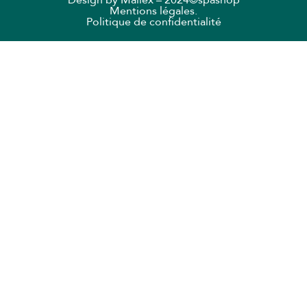
Design by
Mailex
– 2024©spashop
Mentions légales.
Politique de confidentialité