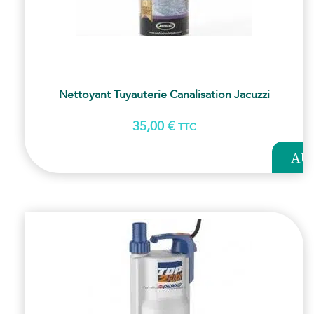
Nettoyant Tuyauterie Canalisation Jacuzzi
35,00
€
TTC
AJOUT
AU
PANI