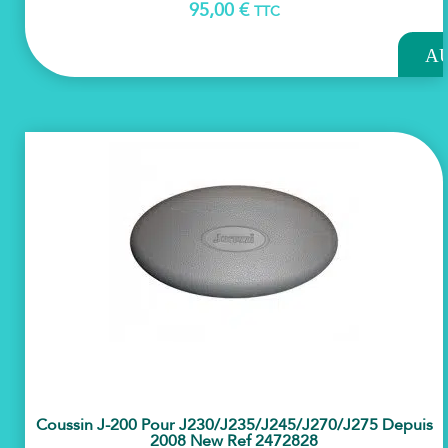
95,00
€
TTC
AJOU
A
PAN
Coussin J-200 Pour J230/j235/j245/j270/j275 Depuis
2008 New Ref 2472828