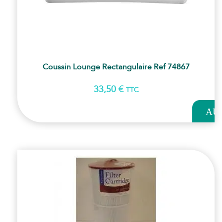
Coussin Lounge Rectangulaire Ref 74867
33,50
€
TTC
AJOUT
AU
PANI