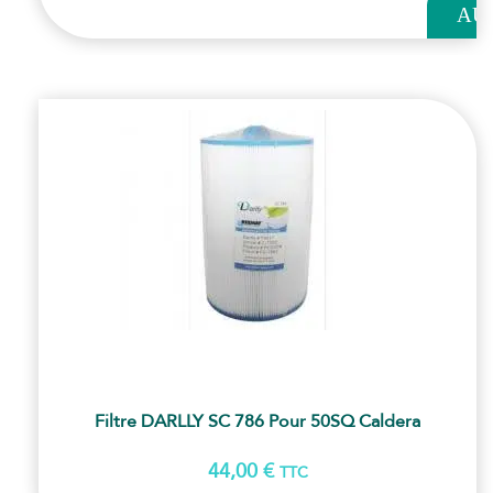
AU
PANI
Filtre DARLLY SC 786 Pour 50SQ Caldera
44,00
€
TTC
AJOUT