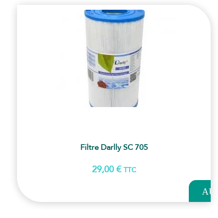
Filtre Darlly SC 705
29,00
€
TTC
AJOUT
AU
PANI