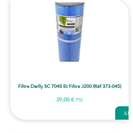
Filtre Darlly SC 704S Et Filtre J200 (Réf 373-045)
39,00
€
TTC
AJOUT
AU
PANI