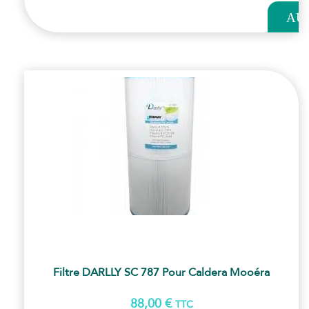
AU
PANI
Filtre DARLLY SC 787 Pour Caldera Mooéra
88,00
€
TTC
AJOUT