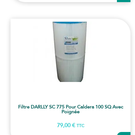
PANI
Filtre DARLLY SC 775 Pour Caldera 100 SQ Avec
Poignée
79,00
€
TTC
AJOUT