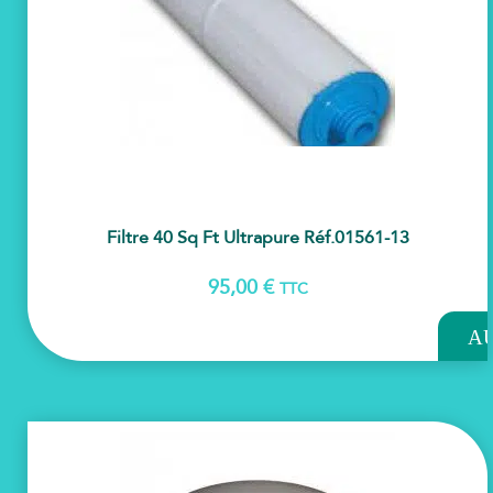
Filtre 40 Sq Ft Ultrapure Réf.01561-13
95,00
€
TTC
AJOU
A
PAN