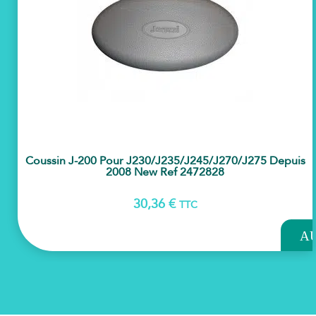
Coussin J-200 Pour J230/j235/j245/j270/j275 Depuis
2008 New Ref 2472828
30,36
€
TTC
AJOU
A
PAN