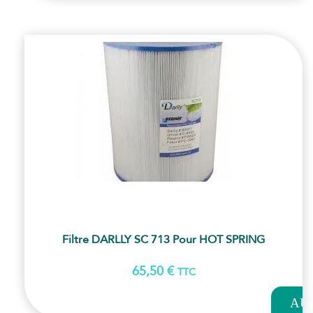
PANI
Filtre DARLLY SC 713 Pour HOT SPRING
65,50
€
TTC
AJOUT
AU