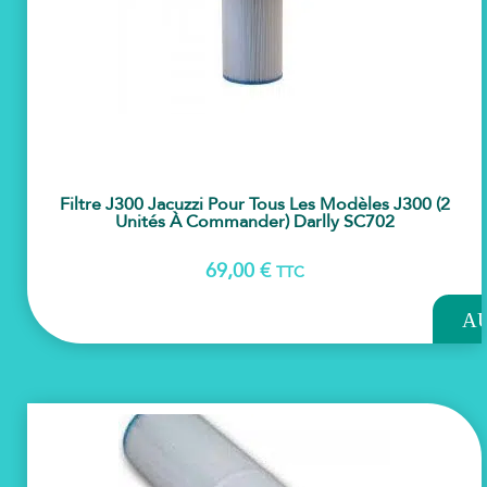
Filtre J300 Jacuzzi Pour Tous Les Modèles J300 (2
Unités À Commander) Darlly SC702
69,00
€
TTC
AJOU
A
PAN