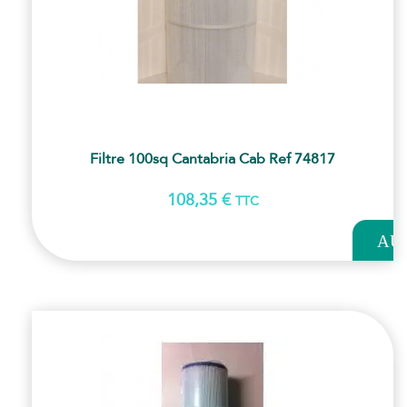
Filtre 100sq Cantabria Cab Ref 74817
108,35
€
TTC
AJOUT
AU
PANI