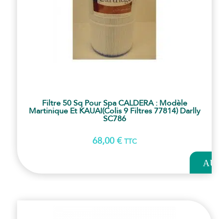
Filtre 50 Sq Pour Spa CALDERA : Modèle
Martinique Et KAUAI(colis 9 Filtres 77814) Darlly
SC786
68,00
€
TTC
AJOUT
AU
PANI