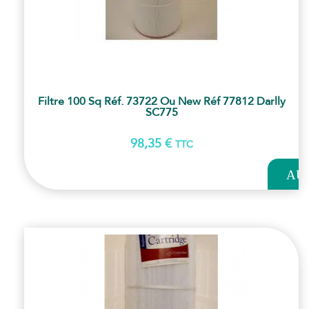
Filtre 100 Sq Réf. 73722 Ou New Réf 77812 Darlly
SC775
98,35
€
TTC
AJOUT
AU
PANI