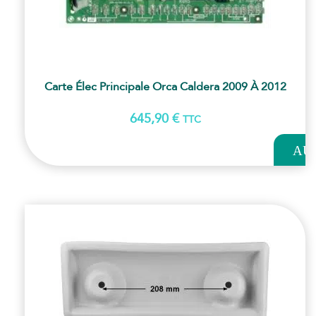
Carte Élec Principale Orca Caldera 2009 À 2012
645,90
€
TTC
AJOUT
AU
PANI