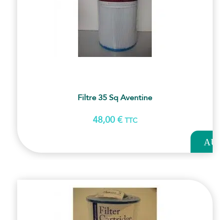
Filtre 35 Sq Aventine
48,00
€
TTC
AJOUT
AU
PANI