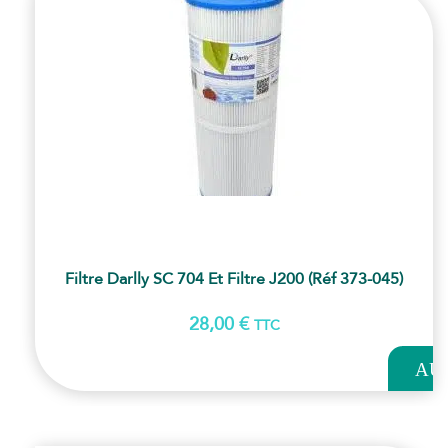
Filtre Darlly SC 704 Et Filtre J200 (Réf 373-045)
28,00
€
TTC
AJOUT
AU
PANI