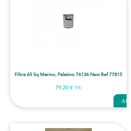
Filtre 65 Sq Marino, Palatino 76136 New Ref 77815
79,20
€
TTC
AJOUT
AU
PANI