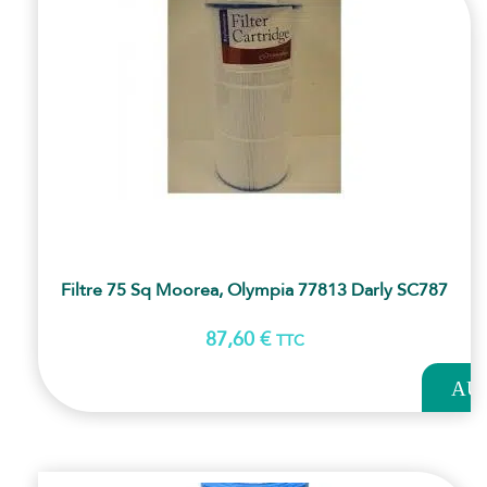
Filtre 75 Sq Moorea, Olympia 77813 Darly SC787
87,60
€
TTC
AJOUT
AU
PANI