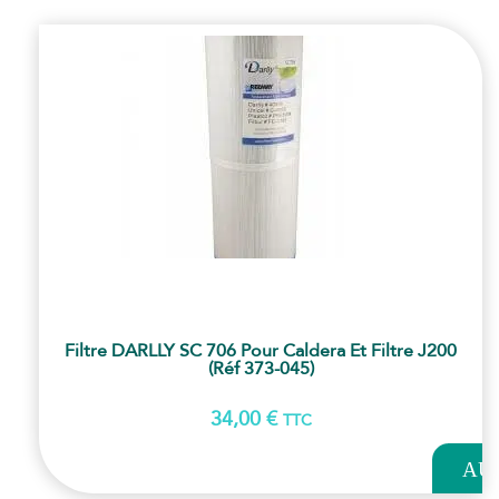
Filtre DARLLY SC 706 Pour Caldera Et Filtre J200
(Réf 373-045)
34,00
€
TTC
AJOUT
AU