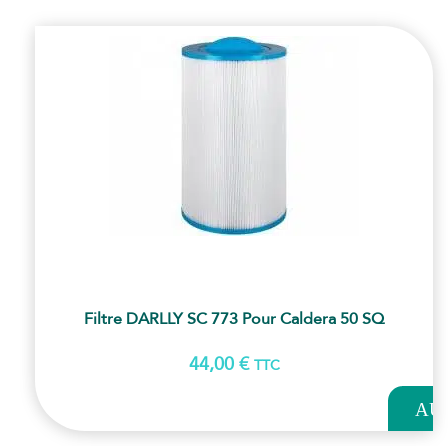
Filtre DARLLY SC 773 Pour Caldera 50 SQ
44,00
€
TTC
AJOUT
AU
PANI