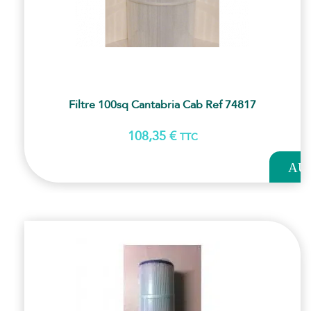
Filtre 100sq Cantabria Cab Ref 74817
108,35
€
TTC
AJOUT
AU
PANI