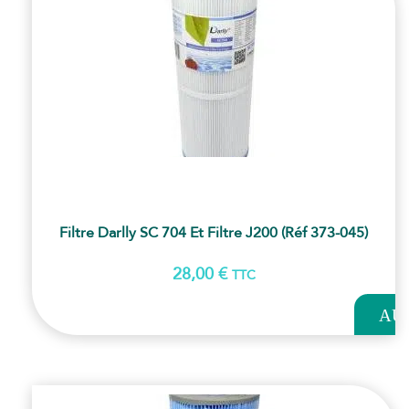
Filtre Darlly SC 704 Et Filtre J200 (Réf 373-045)
28,00
€
TTC
AJOUT
AU
PANI