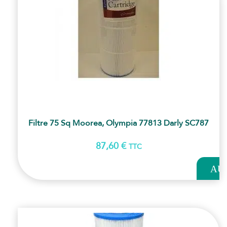
Filtre 75 Sq Moorea, Olympia 77813 Darly SC787
87,60
€
TTC
AJOUT
AU
PANI