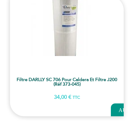
Filtre DARLLY SC 706 Pour Caldera Et Filtre J200
(Réf 373-045)
34,00
€
TTC
AJOUT
AU
PANI