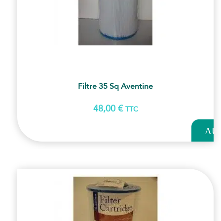
Filtre 35 Sq Aventine
48,00
€
TTC
AJOUT
AU
PANI