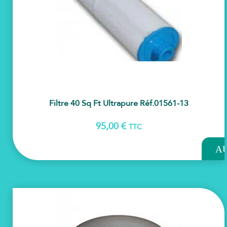
Filtre 40 Sq Ft Ultrapure Réf.01561-13
95,00
€
TTC
AJOU
A
PAN