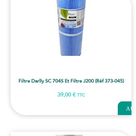
Filtre Darlly SC 704S Et Filtre J200 (Réf 373-045)
39,00
€
TTC
AJOUT
AU
PANI