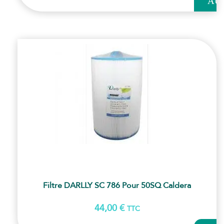
AU
PANI
Filtre DARLLY SC 786 Pour 50SQ Caldera
44,00
€
TTC
AJOUT