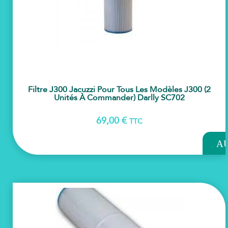
Filtre J300 Jacuzzi Pour Tous Les Modèles J300 (2
Unités À Commander) Darlly SC702
69,00
€
TTC
AJOU
A
PAN