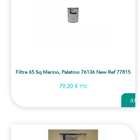
Filtre 65 Sq Marino, Palatino 76136 New Ref 77815
79,20
€
TTC
AJOUT
AU
PANI