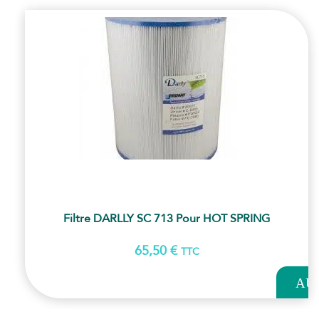
Filtre DARLLY SC 713 Pour HOT SPRING
65,50
€
TTC
AJOUT
AU
PANI