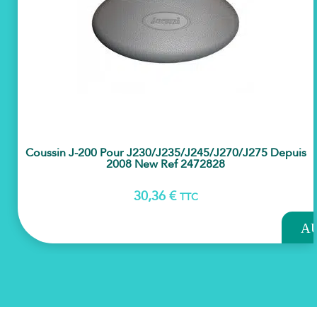
Coussin J-200 Pour J230/j235/j245/j270/j275 Depuis
2008 New Ref 2472828
30,36
€
TTC
AJOU
A
PAN