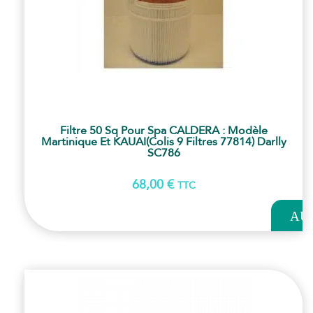
Filtre 50 Sq Pour Spa CALDERA : Modèle
Martinique Et KAUAI(colis 9 Filtres 77814) Darlly
SC786
68,00
€
TTC
AJOUT
AU
PANI