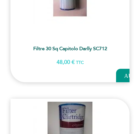
Filtre 30 Sq Capitolo Darlly SC712
48,00
€
TTC
AJOUT
AU
PANI