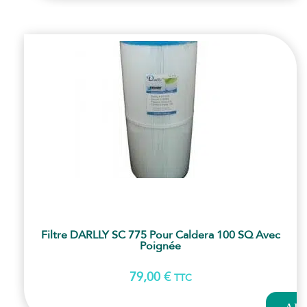
PANI
Filtre DARLLY SC 775 Pour Caldera 100 SQ Avec
Poignée
79,00
€
TTC
AJOUT