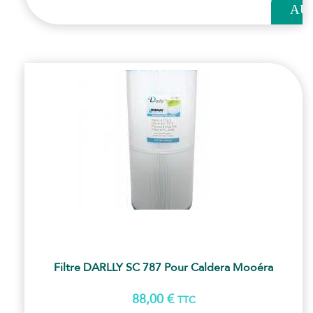
AU
PANI
Filtre DARLLY SC 787 Pour Caldera Mooéra
88,00
€
TTC
AJOUT