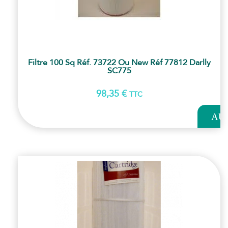
Filtre 100 Sq Réf. 73722 Ou New Réf 77812 Darlly
SC775
98,35
€
TTC
AJOUT
AU
PANI