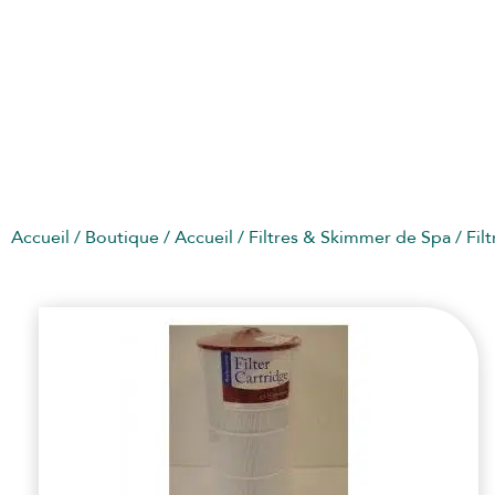
FILTRES SPA CALDERA
Accueil
/
Boutique
/
Accueil
/
Filtres & Skimmer de Spa
/
Fil