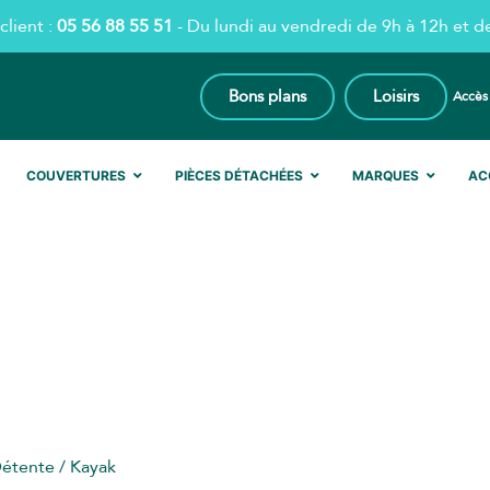
client :
05 56 88 55 51
- Du lundi au vendredi de 9h à 12h et d
Bons plans
Loisirs
Accès
COUVERTURES
PIÈCES DÉTACHÉES
MARQUES
AC
KAYAK
Détente
/ Kayak