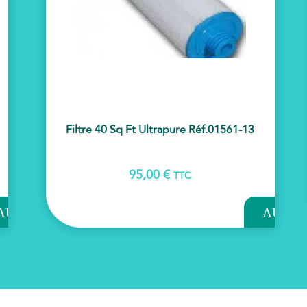
Filtre 40 Sq Ft Ultrapure Réf.01561-13
95,00
€
TTC
OUTER
AJOUTER
AU
AU
NIER
PANIER