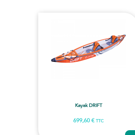
Kayak DRIFT
699,60
€
TTC
AJ