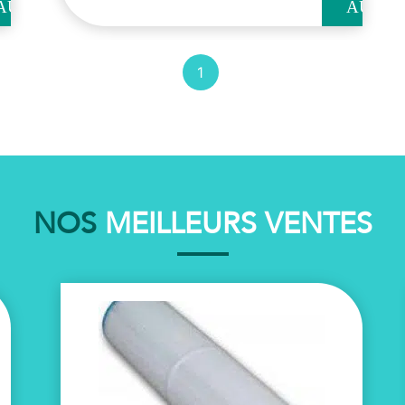
AU
AU
NIER
PANIER
1
NOS
MEILLEURS VENTES