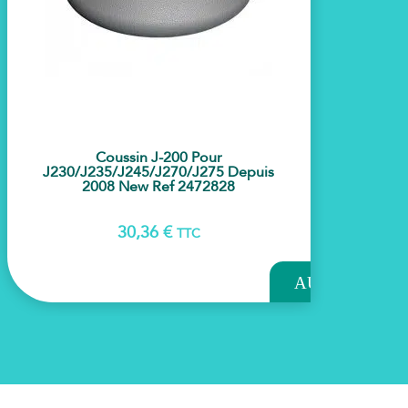
Coussin J-200 Pour
J230/j235/j245/j270/j275 Depuis
2008 New Ref 2472828
30,36
€
TTC
AJOUTER
AU
PANIER