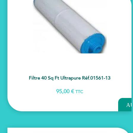
Filtre 40 Sq Ft Ultrapure Réf.01561-13
95,00
€
TTC
AJOU
A
PAN