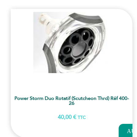
Power Storm Duo Rotatif (scutcheon Thrd) Réf 400-
26
40,00
€
TTC
AJOUT
AU