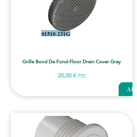
Grille Bond De Fond-Floor Drain Cover Gray
20,00
€
TTC
AJOUT
AU
PANI