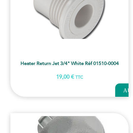
Heater Return Jet 3/4" White Réf 01510-0004
19,00
€
TTC
AJOUT
AU
PANI