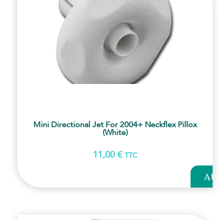
Mini Directional Jet For 2004+ Neckflex Pillox
(White)
11,00
€
TTC
AJOUT
AU
PANI