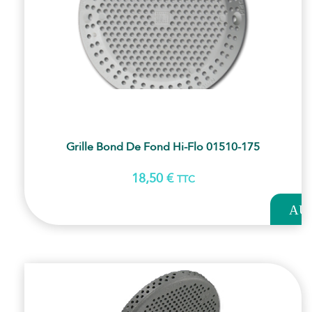
Grille Bond De Fond Hi-Flo 01510-175
18,50
€
TTC
AJOUT
AU
PANI