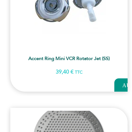
Accent Ring Mini VCR Rotator Jet (SS)
39,40
€
TTC
AJOUT
AU
PANI