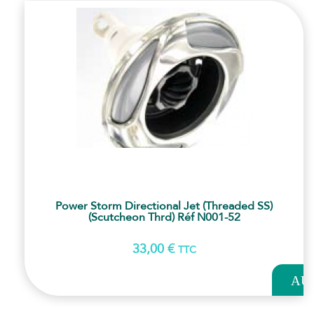
Power Storm Directional Jet (Threaded SS)
(scutcheon Thrd) Réf N001-52
33,00
€
TTC
AJOUT
AU
PANI