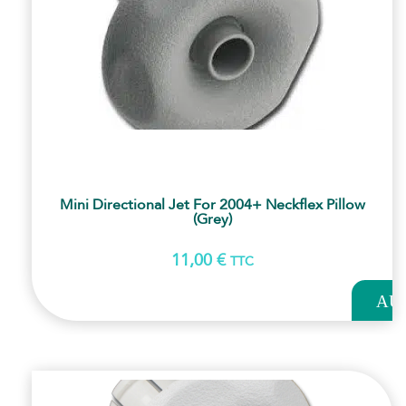
Mini Directional Jet For 2004+ Neckflex Pillow
(grey)
11,00
€
TTC
AJOUT
AU
PANI