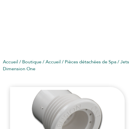
JETS & BUSES POUR DIMENSION ONE
Accueil
/
Boutique
/
Accueil
/
Pièces détachées de Spa
/
Jet
Dimension One