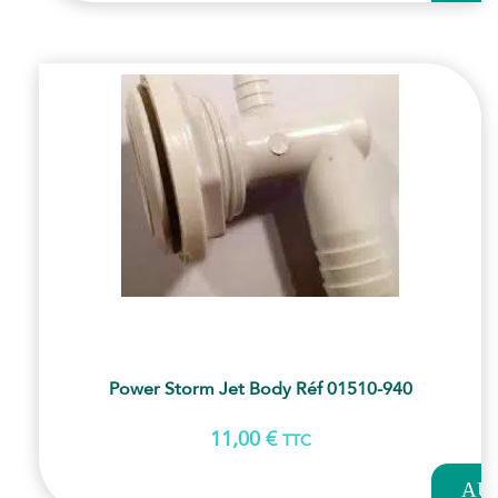
PANI
Power Storm Jet Body Réf 01510-940
11,00
€
TTC
AJOUT
AU