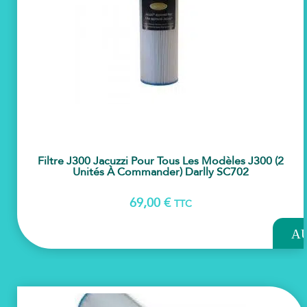
Filtre J300 Jacuzzi Pour Tous Les Modèles J300 (2
Unités À Commander) Darlly SC702
69,00
€
TTC
AJOU
A
PAN