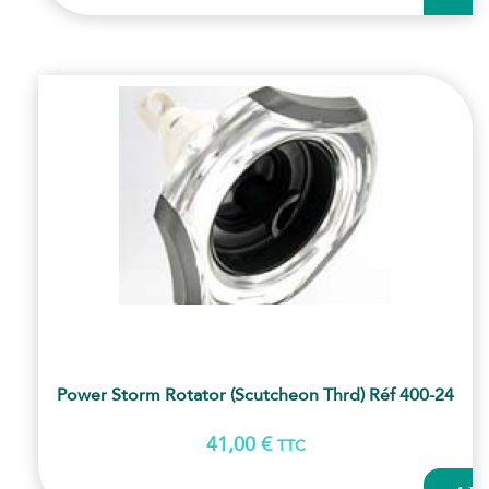
PANI
Power Storm Rotator (scutcheon Thrd) Réf 400-24
41,00
€
TTC
AJOUT