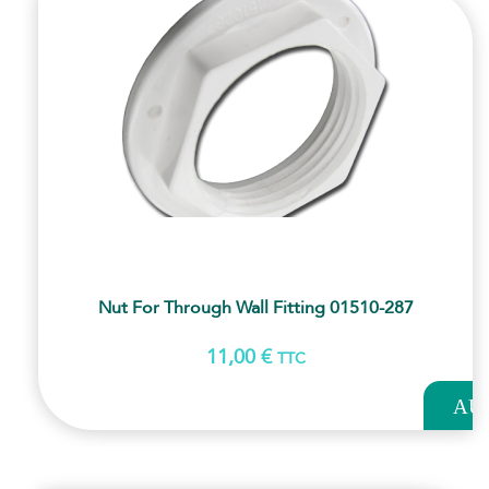
Nut For Through Wall Fitting 01510-287
11,00
€
TTC
AJOUT
AU
PANI