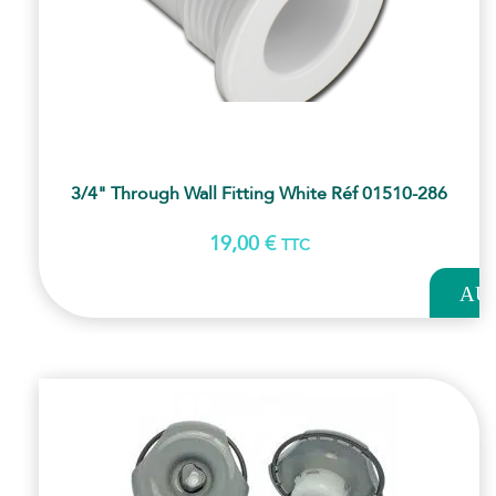
3/4" Through Wall Fitting White Réf 01510-286
19,00
€
TTC
AJOUT
AU
PANI