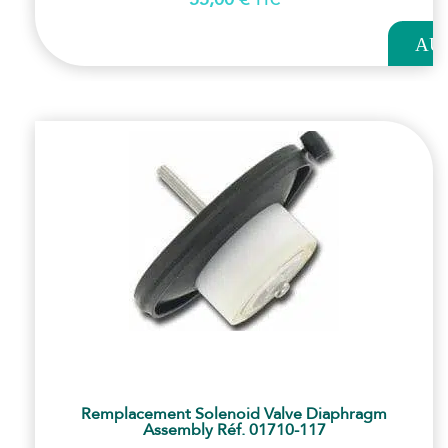
TTC
AJOUT
AU
PANI
Remplacement Solenoid Valve Diaphragm
Assembly Réf. 01710-117