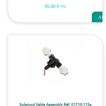
45,00
€
TTC
AJOUT
AU
PANI
Soleinod Valde Assembly Réf. 01710-115a