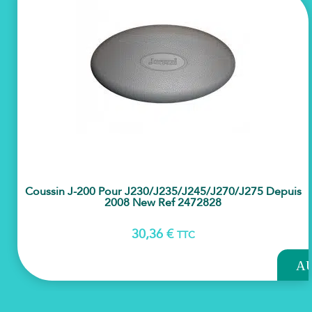
Coussin J-200 Pour J230/j235/j245/j270/j275 Depuis
2008 New Ref 2472828
30,36
€
TTC
AJOU
A
PAN