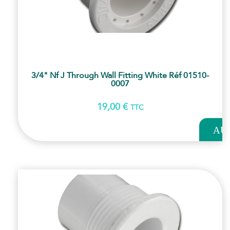
3/4" Nf J Through Wall Fitting White Réf 01510-
0007
19,00
€
TTC
AJOUT
AU
PANI