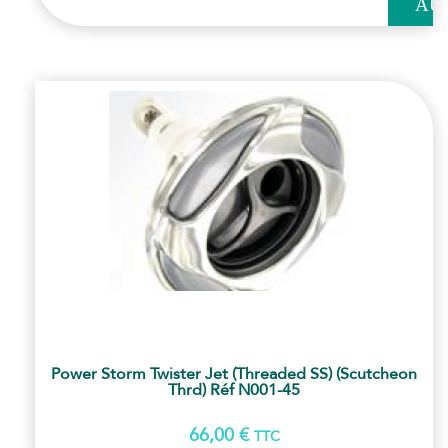
AU
PANI
Power Storm Twister Jet (Threaded SS) (scutcheon
Thrd) Réf N001-45
66,00
€
TTC
AJOUT