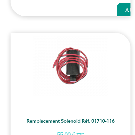
AU
PANI
Remplacement Solenoid Réf. 01710-116
55,00
€