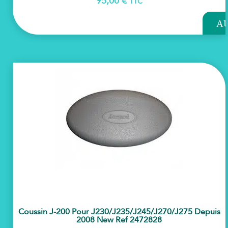
95,00
€
TTC
AJOU
A
PAN
Coussin J-200 Pour J230/j235/j245/j270/j275 Depuis
2008 New Ref 2472828