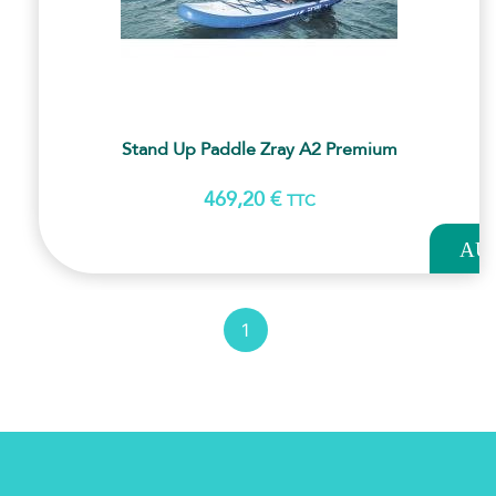
Stand Up Paddle Zray A2 Premium
469,20
€
TTC
AJOUT
AU
PANI
1