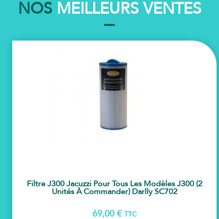
NOS
MEILLEURS VENTES
Filtre J300 Jacuzzi Pour Tous Les Modèles J300 (2
Unités À Commander) Darlly SC702
69,00
€
TTC
AJOU