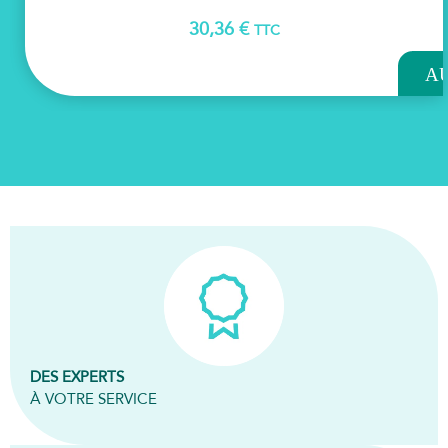
30,36
€
TTC
AJOU
A
PAN
DES EXPERTS
À VOTRE SERVICE