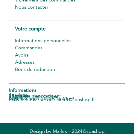
Traitement des commandes
Nous contacter
Votre compte
Informations personnelles
Commandes
Avoirs
Adresses
Bons de réduction
Informations
Spashop
156, Allée des cantines
33127 ST JEAN D ILLAC
France
Appelez-nous : 05 56 15 61 69
Écrivez-nous : service-client@spashop.fr
Design by
Mailex
– 2024©spashop