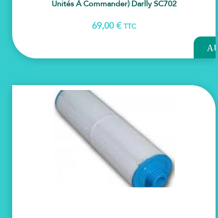
Unités À Commander) Darlly SC702
69,00
€
TTC
AJOU
A
PAN