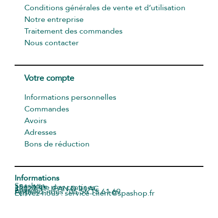
Conditions générales de vente et d’utilisation
Notre entreprise
Traitement des commandes
Nous contacter
Votre compte
Informations personnelles
Commandes
Avoirs
Adresses
Bons de réduction
Informations
Spashop
156, Allée des cantines
33127 ST JEAN D ILLAC
France
Appelez-nous : 05 56 15 61 69
Écrivez-nous : service-client@spashop.fr