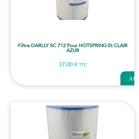
Filtre DARLLY SC 712 Pour HOTSPRING Et CLAIR
AZUR
37,00
€
TTC
AJOUT
AU
PANI