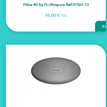
Filtre 40 Sq Ft Ultrapure Réf.01561-13
95,00
€
TTC
AJOU
A
PAN