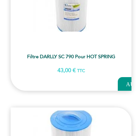
Filtre DARLLY SC 790 Pour HOT SPRING
43,00
€
TTC
AJOUT
AU
PANI