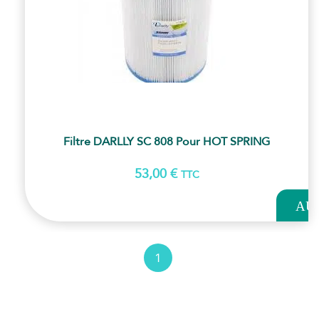
Filtre DARLLY SC 808 Pour HOT SPRING
53,00
€
TTC
AJOUT
AU
PANI
1