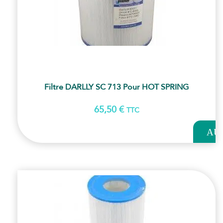
Filtre DARLLY SC 713 Pour HOT SPRING
65,50
€
TTC
AJOUT
AU
PANI