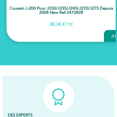
Coussin J-200 Pour J230/j235/j245/j270/j275 Depuis
2008 New Ref 2472828
30,36
€
TTC
AJOU
A
PAN
DES EXPERTS