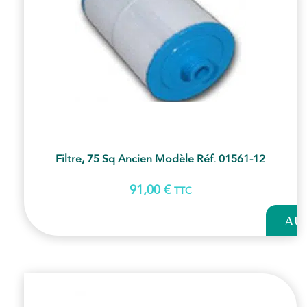
Filtre, 75 Sq Ancien Modèle Réf. 01561-12
91,00
€
TTC
AJOUT
AU
PANI