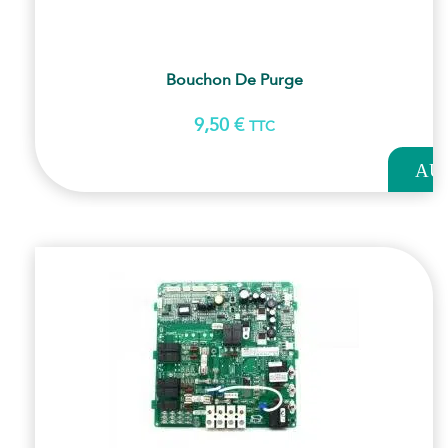
Bouchon De Purge
9,50
€
TTC
AJOUT
AU
PANI