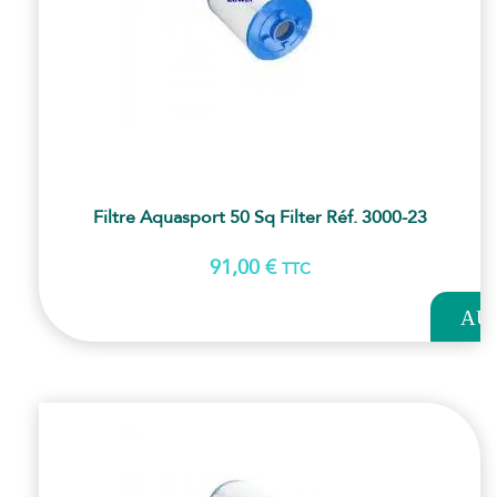
Filtre Aquasport 50 Sq Filter Réf. 3000-23
91,00
€
TTC
AJOUT
AU
PANI