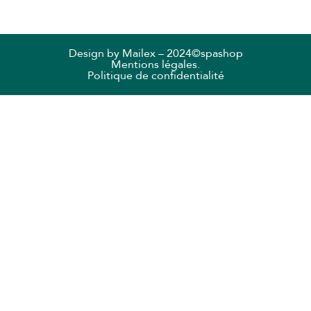
Design by
Mailex
– 2024©spashop
Mentions légales.
Politique de confidentialité