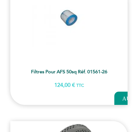
Filtres Pour AFS 50sq Réf. 01561-26
124,00
€
TTC
AJOUT
AU
PANI