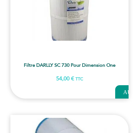
Filtre DARLLY SC 730 Pour Dimension One
54,00
€
TTC
AJOUT
AU
PANI