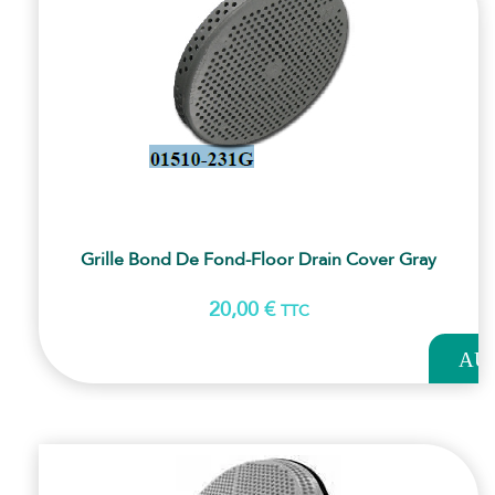
Grille Bond De Fond-Floor Drain Cover Gray
20,00
€
TTC
AJOUT
AU
PANI