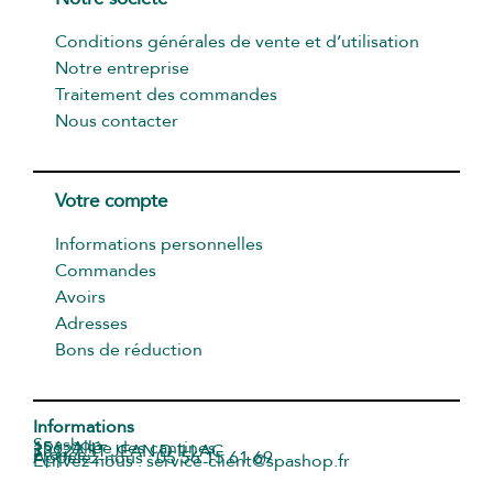
Conditions générales de vente et d’utilisation
Notre entreprise
Traitement des commandes
Nous contacter
Votre compte
Informations personnelles
Commandes
Avoirs
Adresses
Bons de réduction
Informations
Spashop
156, Allée des cantines
33127 ST JEAN D ILLAC
France
Appelez-nous : 05 56 15 61 69
Écrivez-nous : service-client@spashop.fr