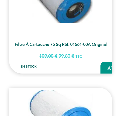
Filtre À Cartouche 75 Sq Réf. 01561-00A Original
109,00
€
99,80
€
TTC
AJOUT
EN STOCK
AU
PANI