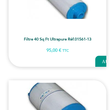
Filtre 40 Sq Ft Ultrapure Réf.01561-13
95,00
€
TTC
AJOUT
AU
PANI