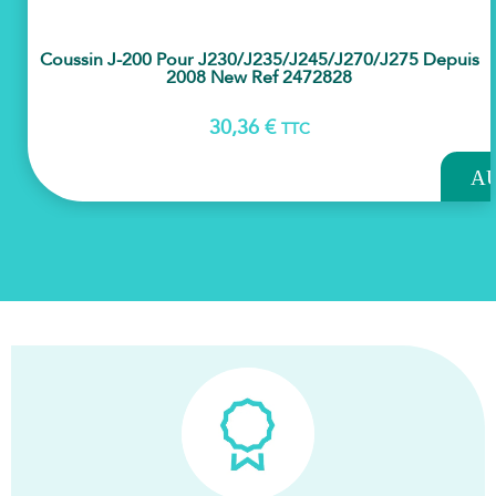
Coussin J-200 Pour J230/j235/j245/j270/j275 Depuis
2008 New Ref 2472828
30,36
€
TTC
AJOU
A
PAN