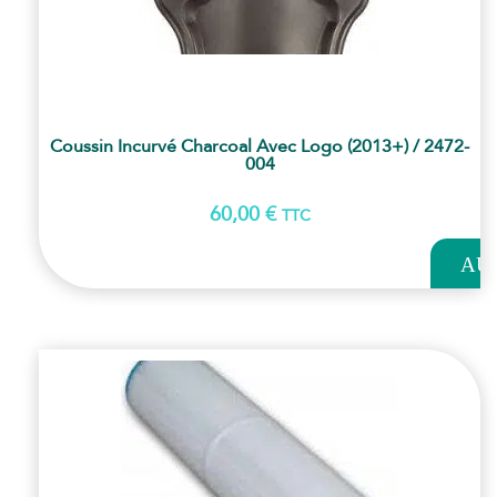
Coussin Incurvé Charcoal Avec Logo (2013+) / 2472-
004
60,00
€
TTC
AJOUT
AU
PANI