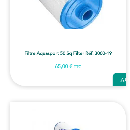
Filtre Aquasport 50 Sq Filter Réf. 3000-19
65,00
€
TTC
AJOUT
AU
PANI