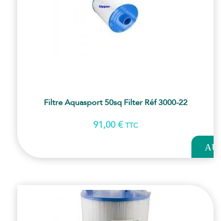
Filtre Aquasport 50sq Filter Réf 3000-22
91,00
€
TTC
AJOUT
AU
PANI