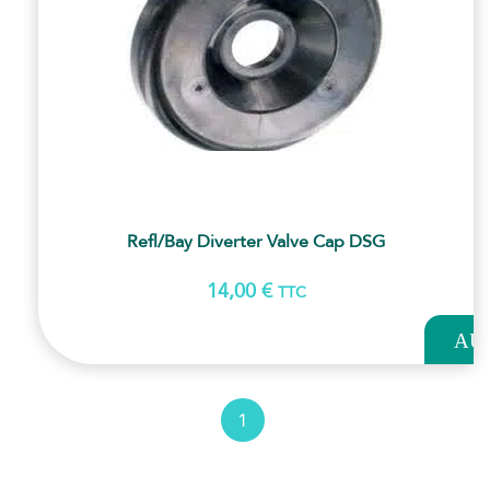
Refl/Bay Diverter Valve Cap DSG
14,00
€
TTC
AJOUT
AU
PANI
1