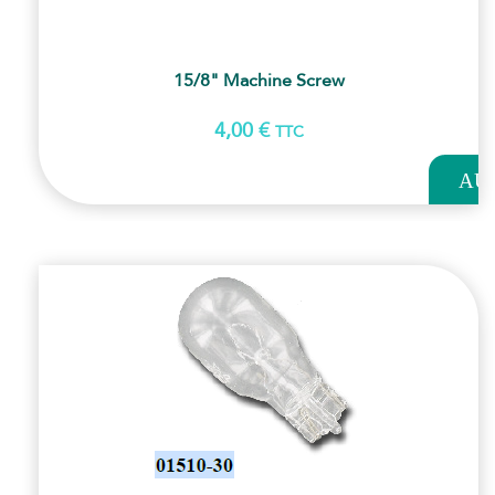
15/8" Machine Screw
4,00
€
TTC
AJOUT
AU
PANI