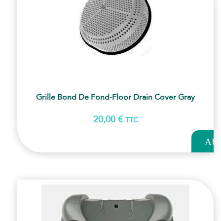
Grille Bond De Fond-Floor Drain Cover Gray
20,00
€
TTC
AJOUT
AU
PANI