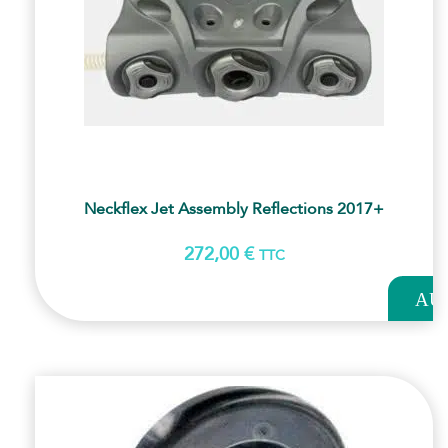
Neckflex Jet Assembly Reflections 2017+
272,00
€
TTC
AJOUT
AU
PANI