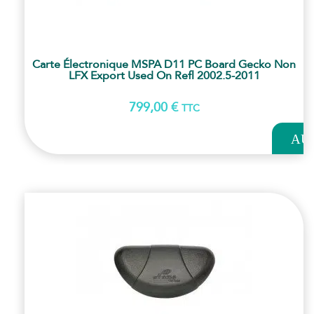
Carte Électronique MSPA D11 PC Board Gecko Non
LFX Export Used On Refl 2002.5-2011
799,00
€
TTC
AJOUT
AU
PANI