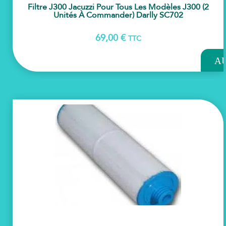
Filtre J300 Jacuzzi Pour Tous Les Modèles J300 (2
Unités À Commander) Darlly SC702
69,00
€
TTC
AJOU
A
PAN