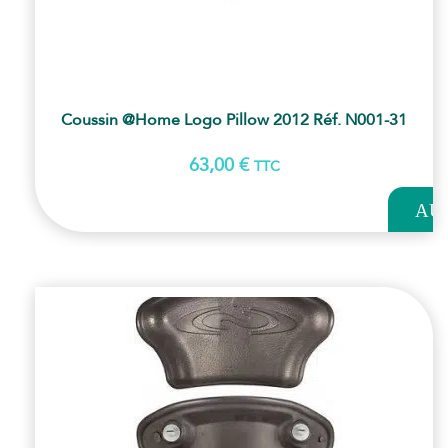
Coussin @home Logo Pillow 2012 Réf. N001-31
63,00
€
TTC
AJOUT
AU
PANI