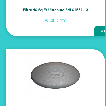
Filtre 40 Sq Ft Ultrapure Réf.01561-13
95,00
€
TTC
AJOU
A
PAN