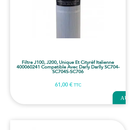
Filtre J100, J200, Unique Et Cityréf Italienne
400060241 Compatible Avec Darly Darlly SC704-
SC704S-SC706
61,00
€
TTC
AJOUT
AU
PANI