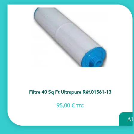
Filtre 40 Sq Ft Ultrapure Réf.01561-13
95,00
€
TTC
AJOU
A
PAN