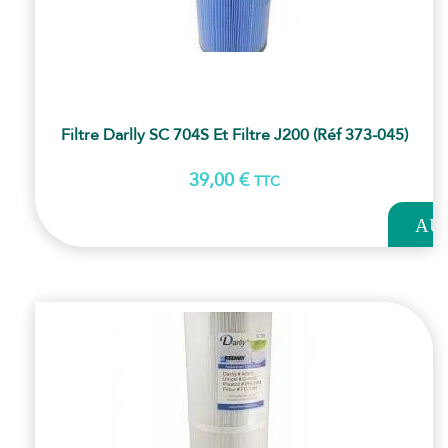
Filtre Darlly SC 704S Et Filtre J200 (Réf 373-045)
39,00
€
TTC
AJOUT
AU
PANI