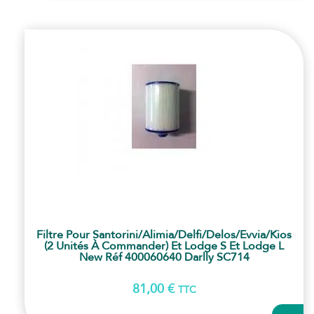
PANI
Filtre Pour Santorini/alimia/delfi/delos/evvia/kios
(2 Unités À Commander) Et Lodge S Et Lodge L
New Réf 400060640 Darlly SC714
81,00
€
TTC
AJOUT