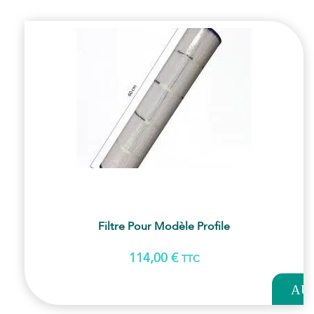
Filtre Pour Modèle Profile
114,00
€
TTC
AJOUT
AU