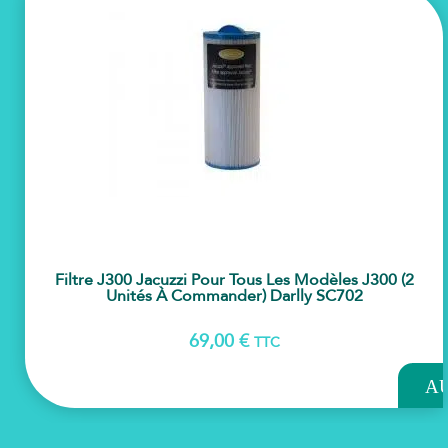
Filtre J300 Jacuzzi Pour Tous Les Modèles J300 (2
Unités À Commander) Darlly SC702
69,00
€
TTC
AJOU
A
PAN