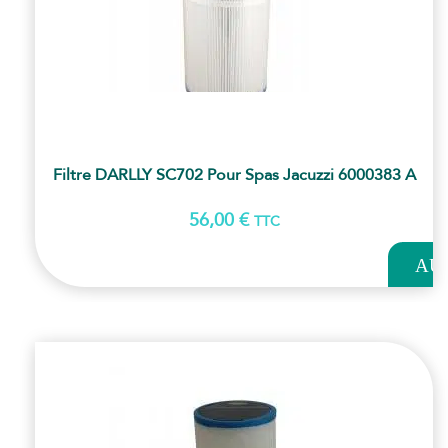
Filtre DARLLY SC702 Pour Spas Jacuzzi 6000383 A
56,00
€
TTC
AJOUT
AU
PANI