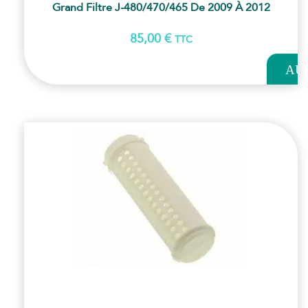
Grand Filtre J-480/470/465 De 2009 À 2012
85,00
€
TTC
AJOUT
AU
PANI