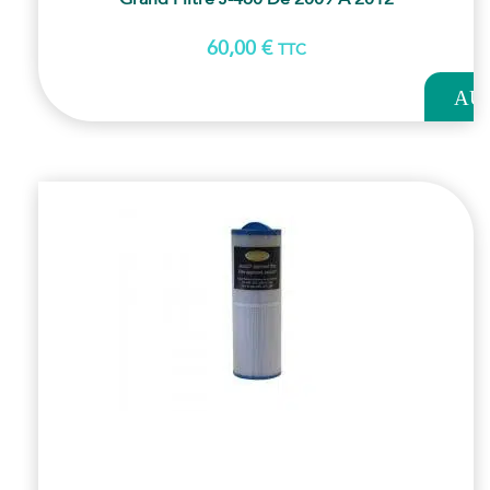
60,00
€
TTC
AJOUT
AU
PANI