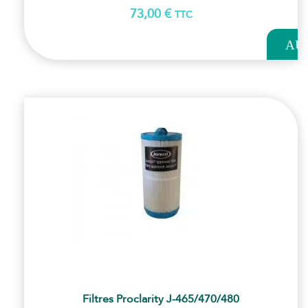
73,00
€
TTC
AJOUT
AU
PANI
Filtres Proclarity J-465/470/480