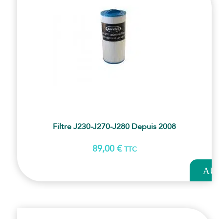
Filtre J230-J270-J280 Depuis 2008
89,00
€
TTC
AJOUT
AU
PANI