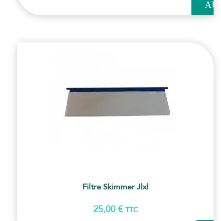
AU
PANI
Filtre Skimmer Jlxl
25,00
€
TTC
AJOUT