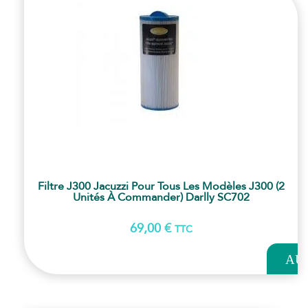
Filtre J300 Jacuzzi Pour Tous Les Modèles J300 (2
Unités À Commander) Darlly SC702
69,00
€
TTC
AJOUT
AU
PANI