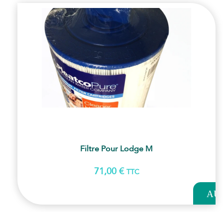
Filtre Pour Lodge M
71,00
€
TTC
AJOUT
AU
PANI