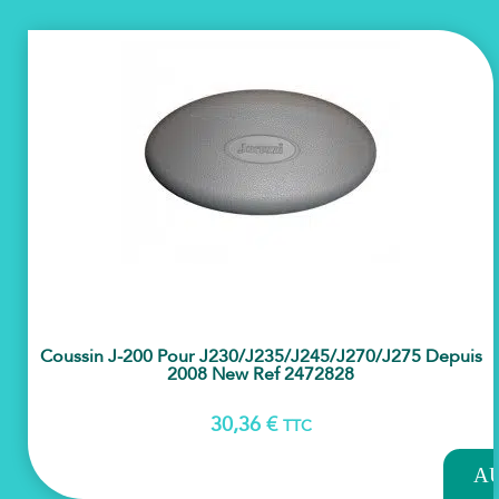
Coussin J-200 Pour J230/j235/j245/j270/j275 Depuis
2008 New Ref 2472828
30,36
€
TTC
AJOU
A