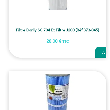
Filtre Darlly SC 704 Et Filtre J200 (Réf 373-045)
28,00
€
TTC
AJOUT
AU
PANI