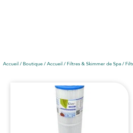
FILTRES SPA JACUZZI
Accueil
/
Boutique
/
Accueil
/
Filtres & Skimmer de Spa
/
Fil