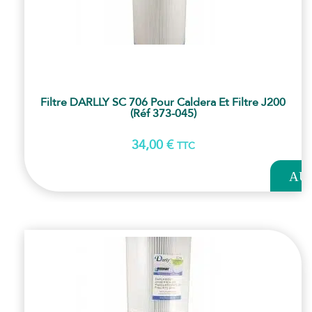
Filtre DARLLY SC 706 Pour Caldera Et Filtre J200
(Réf 373-045)
34,00
€
TTC
AJOUT
AU
PANI