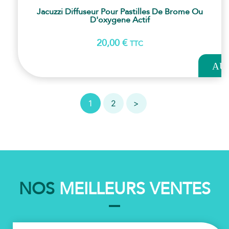
Jacuzzi Diffuseur Pour Pastilles De Brome Ou
D'oxygene Actif
20,00
€
TTC
AJOUT
AU
PANI
1
2
>
NOS
MEILLEURS VENTES