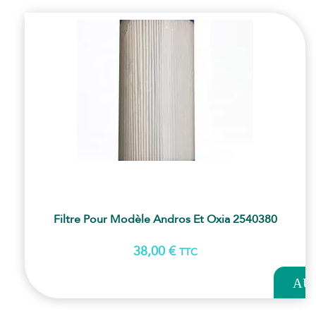
Filtre Pour Modèle Andros Et Oxia 2540380
38,00
€
TTC
AJOUT
AU
PANI