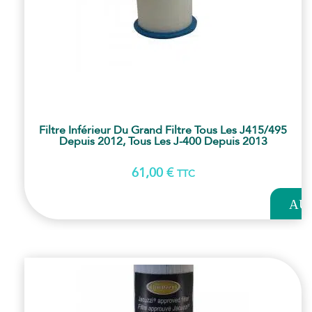
Filtre Inférieur Du Grand Filtre Tous Les J415/495
Depuis 2012, Tous Les J-400 Depuis 2013
61,00
€
TTC
AJOUT
AU
PANI