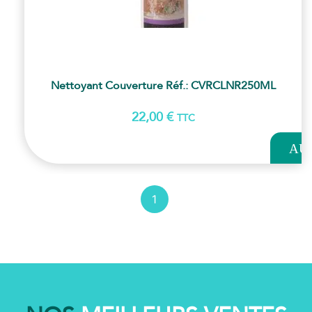
Nettoyant Couverture Réf.: CVRCLNR250ML
22,00
€
TTC
AJOUT
AU
PANI
1