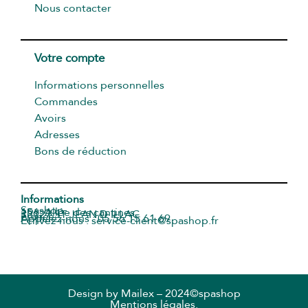
Nous contacter
Votre compte
Informations personnelles
Commandes
Avoirs
Adresses
Bons de réduction
Informations
Spashop
156, Allée des cantines
33127 ST JEAN D ILLAC
France
Appelez-nous : 05 56 15 61 69
Écrivez-nous : service-client@spashop.fr
Design by
Mailex
– 2024©spashop
Mentions légales.