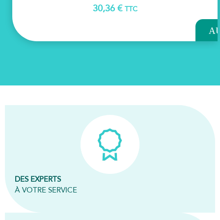
30,36
€
TTC
AJOU
A
PAN
DES EXPERTS
À VOTRE SERVICE