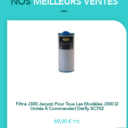
NOS
MEILLEURS VENTES
Filtre J300 Jacuzzi Pour Tous Les Modèles J300 (2
Unités À Commander) Darlly SC702
69,00
€
TTC
AJOU