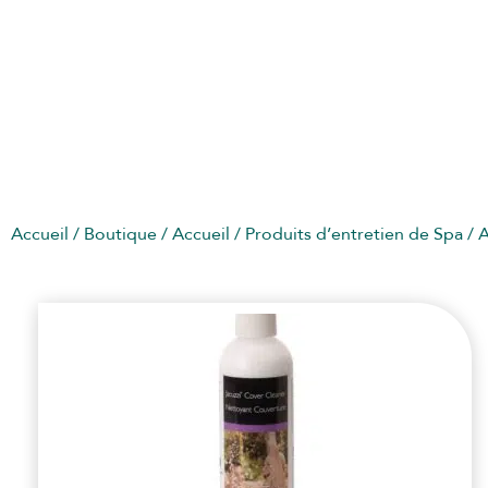
ENTRETIEN COUVERTURE SPA
Accueil
/
Boutique
/
Accueil
/
Produits d’entretien de Spa
/
A