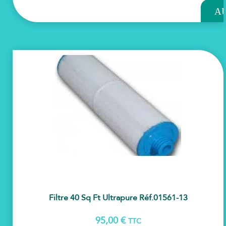
A
PAN
Filtre 40 Sq Ft Ultrapure Réf.01561-13
95,00
€
TTC
AJOU