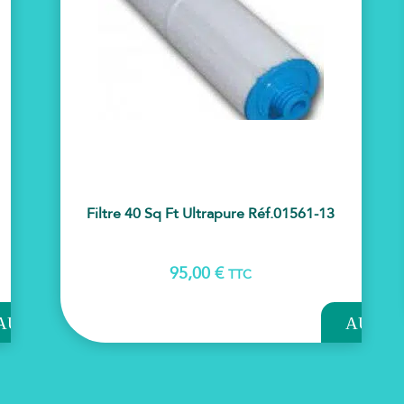
Filtre 40 Sq Ft Ultrapure Réf.01561-13
95,00
€
TTC
OUTER
AJOUTER
AU
AU
NIER
PANIER