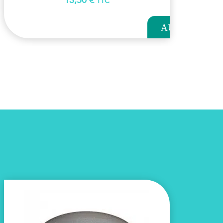
13,50
€
TTC
AJOUTER
AU
PANIER