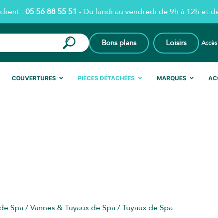
client :
05 56 88 55 51
- Du lundi au vendredi de 9h à 12h et d
Bons plans
Loisirs
Accès
COUVERTURES
PIÈCES DÉTACHÉES
MARQUES
AC
TUYAUX DE SPA
 de Spa
/
Vannes & Tuyaux de Spa
/ Tuyaux de Spa