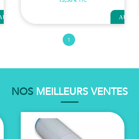
13,50
€
TTC
OUTER
AJOUTER
AU
AU
NIER
PANIER
1
NOS
MEILLEURS VENTES