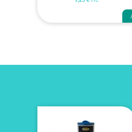
9,25
€
TTC
AJ
PA