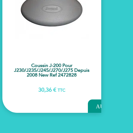
Coussin J-200 Pour
J230/j235/j245/j270/j275 Depuis
2008 New Ref 2472828
30,36
€
TTC
AJOUTER
AU
PANIER